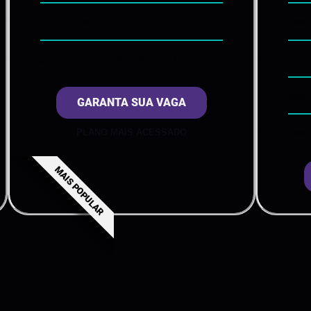
Atualizações Diárias
Acesso
Acesso Vitalício ( Para Sempre )
Acesso
Acesso
GARANTA SUA VAGA​
PLANO MAIS ACESSADO
Acesso
MAIS POPULAR