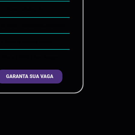
 ao Curso : Mockup Pro
 ao Curso : Vendas Massivas ZAP
 a Todos os Futuros Cursos
 Total a [ TUDO ] Para Sempre
GARANTA SUA VAGA​​