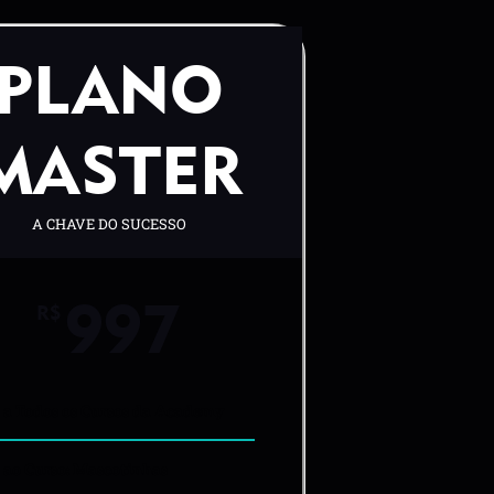
PLANO
MASTER
A CHAVE DO SUCESSO
997
R$
 a Todos os Cursos da Academy
 ao Curso: Mascotinhas